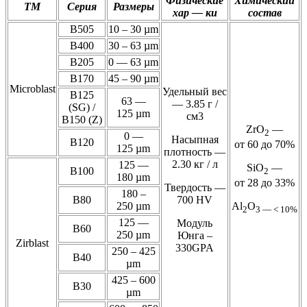
Физические
Химический
TM
Серия
Размеры
хар — ки
состав
B505
10 – 30 µm
B400
30 – 63 µm
B205
0 — 63 µm
B170
45 – 90 µm
Microblast
Удельный вес
B125
63 —
— 3.85 г /
(SG) /
125 µm
см3
B150 (Z)
ZrО
—
2
0 —
Насыпная
B120
от 60 до 70%
125 µm
плотность —
2.30 кг / л
125 —
SiО
—
B100
2
180 µm
от 28 до 33%
Твердость —
180 –
B80
700 HV
250 µm
Al
O
2
3 — < 10%
125 —
Модуль
B60
250 µm
Юнга –
Zirblast
330GPA
250 – 425
B40
µm
425 – 600
B30
µm