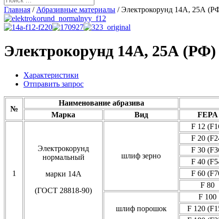
Главная
/
Абразивные материалы
/ Электрокорунд 14А, 25А (Р
Электрокорунд 14А, 25А (РФ)
Характеристики
Отправить запрос
Наименование абразива
№
Марка
Вид
FEPA
F 12 (F1
F 20 (F2
Электрокорунд
F 30 (F3
шлиф зерно
нормальный
F 40 (F5
1
F 60 (F7
марки 14А
F 80
(ГОСТ 28818-90)
F 100
шлиф порошок
F 120 (F1