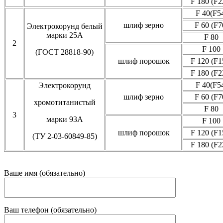
F 180 (F2
F 40(F5
шлиф зерно
F 60 (F7
Электрокорунд белый
марки 25А
F 80
2
F 100
(ГОСТ 28818-90)
шлиф порошок
F 120 (F1
F 180 (F2
F 40(F5
Электрокорунд
шлиф зерно
F 60 (F7
хромотитанистый
F 80
3
марки 93А
F 100
шлиф порошок
F 120 (F1
(ТУ 2-03-60849-85)
F 180 (F2
Ваше имя (обязательно)
Ваш телефон (обязательно)